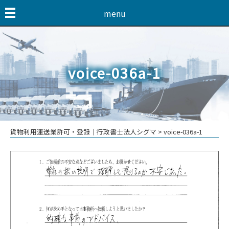
menu
voice-036a-1
貨物利用運送業許可・登録│行政書士法人シグマ
>
voice-036a-1