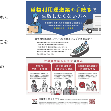
もあ
任を
の
。